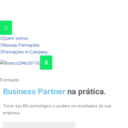
Pular
para
o
conteúdo
Quem somos
Nossas Formações
Formações in Company
X
Formação
Business Partner
na prática.
Torne seu RH estratégico e acelere os resultados da sua
empresa.